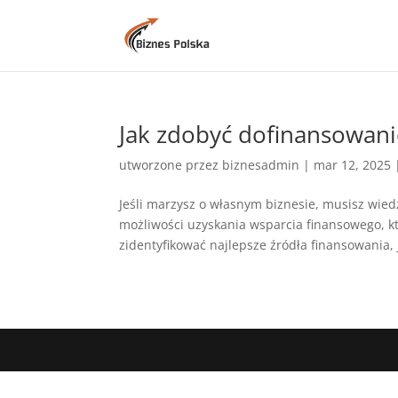
Jak zdobyć dofinansowanie
utworzone przez
biznesadmin
|
mar 12, 2025
Jeśli marzysz o własnym biznesie, musisz wiedz
możliwości uzyskania wsparcia finansowego, k
zidentyfikować najlepsze źródła finansowania, j