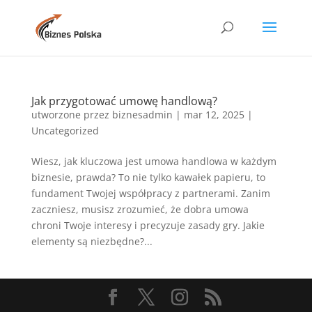
Jak przygotować umowę handlową?
utworzone przez
biznesadmin
|
mar 12, 2025
|
Uncategorized
Wiesz, jak kluczowa jest umowa handlowa w każdym
biznesie, prawda? To nie tylko kawałek papieru, to
fundament Twojej współpracy z partnerami. Zanim
zaczniesz, musisz zrozumieć, że dobra umowa
chroni Twoje interesy i precyzuje zasady gry. Jakie
elementy są niezbędne?...