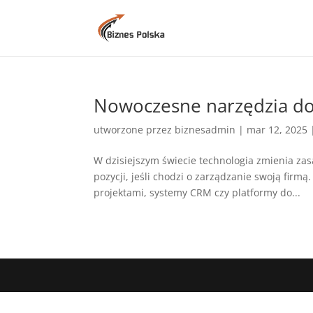
Nowoczesne narzędzia do
utworzone przez
biznesadmin
|
mar 12, 2025
W dzisiejszym świecie technologia zmienia zas
pozycji, jeśli chodzi o zarządzanie swoją firm
projektami, systemy CRM czy platformy do...