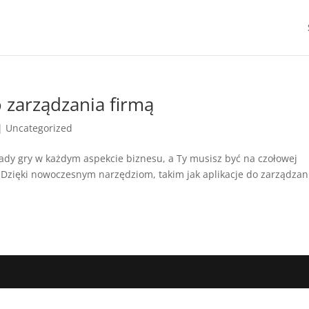
 zarządzania firmą
|
Uncategorized
ady gry w każdym aspekcie biznesu, a Ty musisz być na czołowej
ą. Dzięki nowoczesnym narzędziom, takim jak aplikacje do zarządzan