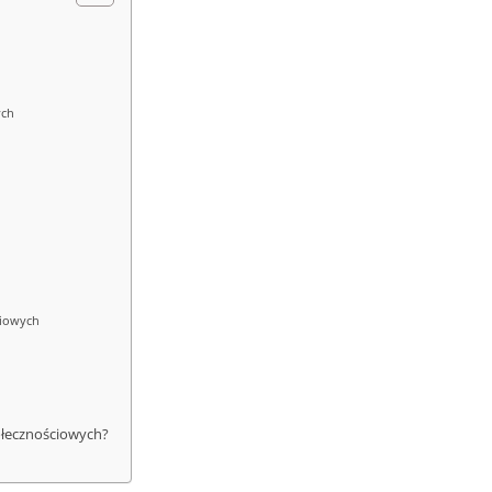
ych
ciowych
ołecznościowych?