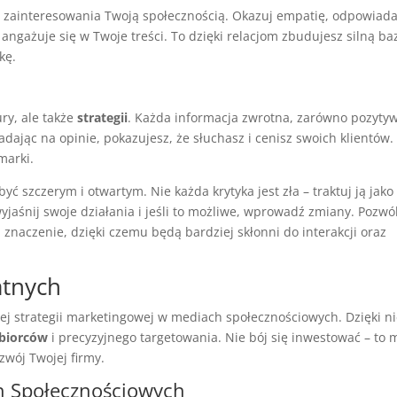
 zainteresowania Twoją społecznością. Okazuj empatię, odpowiada
 angażuje się w Twoje treści. To dzięki relacjom zbudujesz silną ba
kę.
ury, ale także
strategii
. Każda informacja zwrotna, zarówno pozyty
dając na opinie, pokazujesz, że słuchasz i cenisz swoich klientów.
marki.
być szczerym i otwartym. Nie każda krytyka jest zła – traktuj ją jako
wyjaśnij swoje działania i jeśli to możliwe, wprowadź zmiany. Pozwó
ą znaczenie, dzięki czemu będą bardziej skłonni do interakcji oraz
atnych
ej strategii marketingowej w mediach społecznościowych. Dzięki ni
biorców
i precyzyjnego targetowania. Nie bój się inwestować – to 
zwój Twojej firmy.
h Społecznościowych