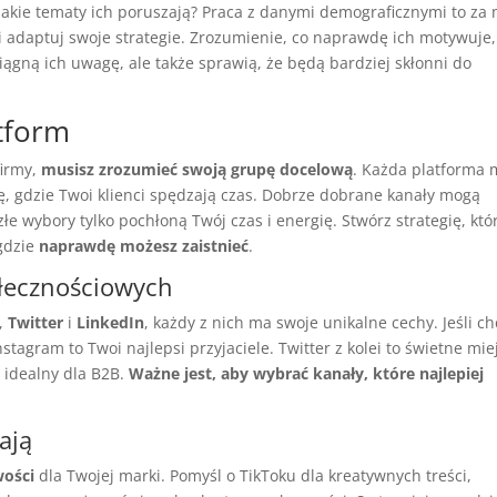
 Jakie tematy ich poruszają? Praca z danymi demograficznymi to za
i adaptuj swoje strategie. Zrozumienie, co naprawdę ich motywuje,
yciągną ich uwagę, ale także sprawią, że będą bardziej skłonni do
tform
firmy,
musisz zrozumieć swoją grupę docelową
. Każda platforma
ię, gdzie Twoi klienci spędzają czas. Dobrze dobrane kanały mogą
łe wybory tylko pochłoną Twój czas i energię. Stwórz strategię, któ
gdzie
naprawdę możesz zaistnieć
.
łecznościowych
,
Twitter
i
LinkedIn
, każdy z nich ma swoje unikalne cechy. Jeśli c
nstagram to Twoi najlepsi przyjaciele. Twitter z kolei to świetne mie
 idealny dla B2B.
Ważne jest, aby wybrać kanały, które najlepiej
ają
wości
dla Twojej marki. Pomyśl o TikToku dla kreatywnych treści,