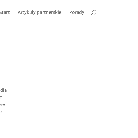
Start
Artykuły partnerskie
Porady
dia
ym
óre
o