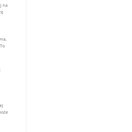
j na
zę
wna,
 To
l
ej
może