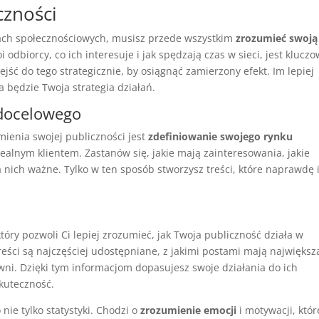
czności
ach społecznościowych, musisz przede wszystkim
zrozumieć swoją
 odbiorcy, co ich interesuje i jak spędzają czas w sieci, jest kluczo
jść do tego strategicznie, by osiągnąć zamierzony efekt. Im lepiej
a będzie Twoja strategia działań.
 docelowego
ienia swojej publiczności jest
zdefiniowanie swojego rynku
idealnym klientem. Zastanów się, jakie mają zainteresowania, jakie
a nich ważne. Tylko w ten sposób stworzysz treści, które naprawdę 
który pozwoli Ci lepiej zrozumieć, jak Twoja publiczność działa w
eści są najczęściej udostępniane, z jakimi postami mają największ
tywni. Dzięki tym informacjom dopasujesz swoje działania do ich
kuteczność.
nie tylko statystyki. Chodzi o
zrozumienie emocji
i motywacji, któr