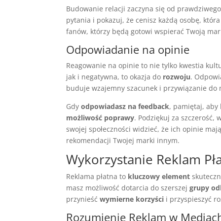
Budowanie relacji zaczyna się od prawdziwego
pytania i pokazuj, że cenisz każdą osobę, która
fanów, którzy będą gotowi wspierać Twoją mar
Odpowiadanie na opinie
Reagowanie na opinie to nie tylko kwestia kult
jak i negatywna, to okazja do
rozwoju
. Odpowia
buduje wzajemny szacunek i przywiązanie do 
Gdy
odpowiadasz na feedback
, pamiętaj, aby 
możliwość poprawy
. Podziękuj za szczerość, 
swojej społeczności widzieć, że ich opinie maj
rekomendacji Twojej marki innym.
Wykorzystanie Reklam Pł
Reklama płatna to
kluczowy element
skuteczn
masz możliwość dotarcia do szerszej
grupy od
przynieść
wymierne korzyści
i przyspieszyć ro
Rozumienie Reklam w Mediac