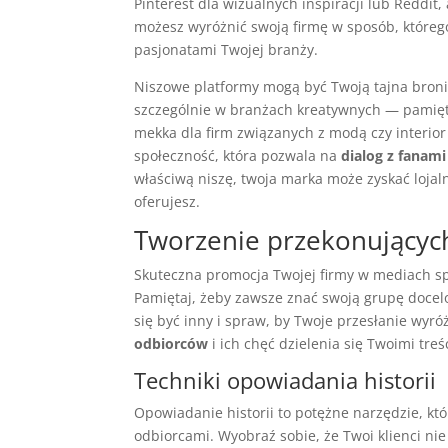
Pinterest dla wizualnych inspiracji lub Reddit
możesz wyróżnić swoją firmę w sposób, którego
pasjonatami Twojej branży.
Niszowe platformy mogą być Twoją tajna bron
szczególnie w branżach kreatywnych — pamiętaj
mekka dla firm związanych z modą czy interior
społeczność, która pozwala na
dialog z fanami
właściwą niszę, twoja marka może zyskać loja
oferujesz.
Tworzenie przekonujących
Skuteczna promocja Twojej firmy w mediach s
Pamiętaj, żeby zawsze znać swoją grupę docel
się być inny i spraw, by Twoje przesłanie wyró
odbiorców
i ich chęć dzielenia się Twoimi treś
Techniki opowiadania historii
Opowiadanie historii to potężne narzędzie, któ
odbiorcami. Wyobraź sobie, że Twoi klienci nie 