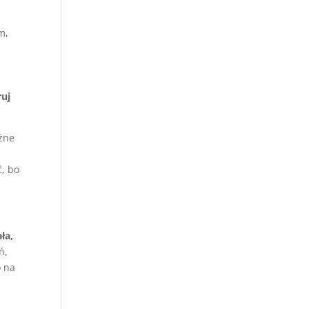
m,
uj
żne
ć, bo
ła,
ń,
o na