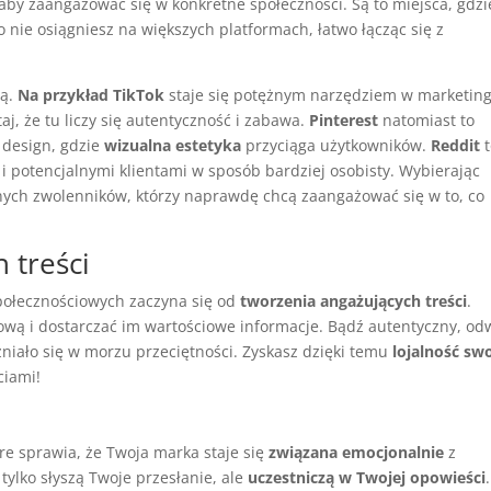
, aby zaangażować się w konkretne społeczności. Są to miejsca, gdzi
 nie osiągniesz na większych platformach, łatwo łącząc się z
ią.
Na przykład TikTok
staje się potężnym narzędziem w marketing
, że tu liczy się autentyczność i zabawa.
Pinterest
natomiast to
 design, gdzie
wizualna estetyka
przyciąga użytkowników.
Reddit
t
i potencjalnymi klientami w sposób bardziej osobisty. Wybierając
lnych zwolenników, którzy naprawdę chcą zaangażować się w to, co
 treści
połecznościowych zaczyna się od
tworzenia angażujących treści
.
ową i dostarczać im wartościowe informacje. Bądź autentyczny, od
żniało się w morzu przeciętności. Zyskasz dzięki temu
lojalność sw
ciami!
re sprawia, że Twoja marka staje się
związana emocjonalnie
z
tylko słyszą Twoje przesłanie, ale
uczestniczą w Twojej opowieści
.