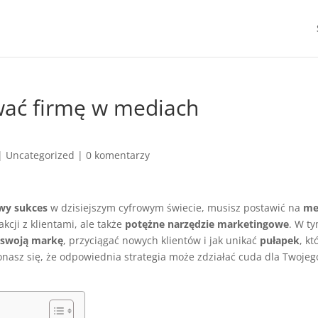
wać firmę w mediach
|
Uncategorized
|
0 komentarzy
wy sukces
w dzisiejszym cyfrowym świecie, musisz postawić na
me
akcji z klientami, ale także
potężne narzędzie marketingowe
. W t
 swoją markę
, przyciągać nowych klientów i jak unikać
pułapek
, kt
asz się, że odpowiednia strategia może zdziałać cuda dla Twojeg