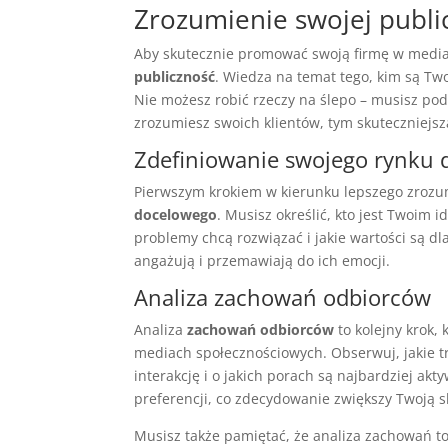
Zrozumienie swojej publi
Aby skutecznie promować swoją firmę w medi
publiczność
. Wiedza na temat tego, kim są Twoi
Nie możesz robić rzeczy na ślepo – musisz pode
zrozumiesz swoich klientów, tym skuteczniejsz
Zdefiniowanie swojego rynku
Pierwszym krokiem w kierunku lepszego zrozum
docelowego
. Musisz określić, kto jest Twoim 
problemy chcą rozwiązać i jakie wartości są dl
angażują i przemawiają do ich emocji.
Analiza zachowań odbiorców
Analiza
zachowań odbiorców
to kolejny krok, 
mediach społecznościowych. Obserwuj, jakie tr
interakcję i o jakich porach są najbardziej ak
preferencji, co zdecydowanie zwiększy Twoją s
Musisz także pamiętać, że analiza zachowań to 