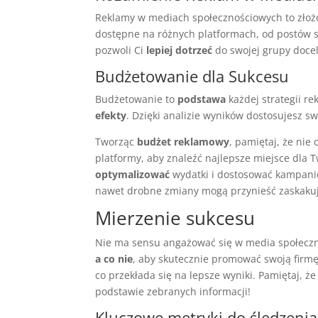
Reklamy w mediach społecznościowych to złożo
dostępne na różnych platformach, od postów s
pozwoli Ci
lepiej dotrzeć
do swojej grupy doce
Budżetowanie dla Sukcesu
Budżetowanie to
podstawa
każdej strategii r
efekty
. Dzięki analizie wyników dostosujesz s
Tworząc
budżet reklamowy
, pamiętaj, że nie 
platformy, aby znaleźć najlepsze miejsce dla 
optymalizować
wydatki i dostosować kampanie
nawet drobne zmiany mogą przynieść zaskakują
Mierzenie sukcesu
Nie ma sensu angażować się w media społeczno
a co nie
, aby skutecznie promować swoją firmę.
co przekłada się na lepsze wyniki. Pamiętaj, ż
podstawie zebranych informacji!
Kluczowe metryki do śledzenia