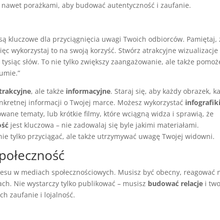
i nawet porażkami, aby budować autentyczność i zaufanie.
są kluczowe dla przyciągnięcia uwagi Twoich odbiorców. Pamiętaj, 
ięc wykorzystaj to na swoją korzyść. Stwórz atrakcyjne wizualizacje 
 tysiąc słów. To nie tylko zwiększy zaangażowanie, ale także pomoż
umie.”
atrakcyjne
, ale także
informacyjne
. Staraj się, aby każdy obrazek, k
onkretnej informacji o Twojej marce. Możesz wykorzystać
infografik
ane tematy, lub krótkie filmy, które wciągną widza i sprawią, że
ość
jest kluczowa – nie zadowalaj się byle jakimi materiałami.
 nie tylko przyciągać, ale także utrzymywać uwagę Twojej widowni.
połeczność
cesu w mediach społecznościowych. Musisz być obecny, reagować 
ch. Nie wystarczy tylko publikować – musisz
budować relacje
i tw
h zaufanie i lojalność.