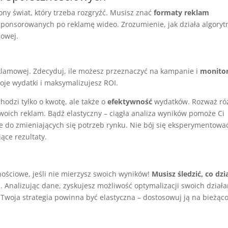
ny świat, który trzeba rozgryźć. Musisz znać
formaty reklam
ponsorowanych po reklamę wideo. Zrozumienie, jak działa algoryt
lowej.
eklamowej. Zdecyduj, ile możesz przeznaczyć na kampanie i
monitor
woje wydatki i maksymalizujesz ROI.
chodzi tylko o kwotę, ale także o
efektywność
wydatków. Rozważ ró
Twoich reklam. Bądź elastyczny – ciągła analiza wyników pomoże Ci
 do zmieniających się potrzeb rynku. Nie bój się eksperymentowa
ce rezultaty.
ściowe, jeśli nie mierzysz swoich wyników!
Musisz śledzić, co dzia
 Analizując dane, zyskujesz możliwość optymalizacji swoich działa
e Twoja strategia powinna być elastyczna – dostosowuj ją na bieżąc